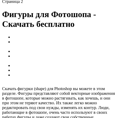
Страница 2
Фигуры для Фотошопа -
Скачать бесплатно
Разные фигуры для Фотошопа - Скачать бесплатно
Фигуры Абстракции и узоры для Фотошопа - Скачать
бесплатно
Фигуры Животные для Фотошопа - Скачать бесплатно
Фигуры Знаки и символы для Фотошопа - Скачать
бесплатно
Фигуры Люди для Фотошопа - Скачать бесплатно
Фигуры Природа для Фотошопа - Скачать бесплатно
Фигуры Техника, инструменты и оружие для Фотошопа
- Скачать бесплатно
Скачать фигурки (shape) для Photoshop вы можете в этом
разделе. Фигуры представляют собой векторные изображения
в фотошопе, которые можно растягивать, как хочешь, и они
при этом не теряют качество. Их также легко можно
редактировать под свои нужды, изменять их контур. Люди,
работающие в фотошопе, очень часто используют в своих
работах фигуры и даже создают свои собственные.