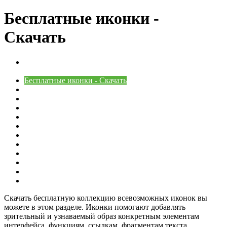
Бесплатные иконки -
Скачать
PSD шаблоны (Исходники) для Фотошопа - Скачать
бесплатно
Бесплатные иконки - Скачать
Градиенты для Фотошопа - Скачать бесплатно
Кисти для Фотошопа - Скачать бесплатно
Клипарты для Фотошопа - Скачать бесплатно
Плагины для Фотошопа - Скачать бесплатно
Рамки для фотографий - Скачать бесплатно
Стили для Фотошопа - Скачать бесплатно
Текстуры и фоны для Фотошопа - Скачать бесплатно
Фигуры для Фотошопа - Скачать бесплатно
Шаблоны для фото - Скачать бесплатно для Фотошоп
Шрифты - Скачать бесплатно
Эффекты (Оверлеи) для Фотошопа - Скачать бесплатно
Скачать бесплатную коллекцию всевозможных иконок вы
можете в этом разделе. Иконки помогают добавлять
зрительный и узнаваемый образ конкретным элементам
интерфейса, функциям, ссылкам, фрагментам текста.