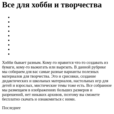
Все для хобби и творчества
Вопросы и ответы по Фотошопу
Оригами из бумаги - схемы
Оформление рабочего стола Windows
Оформление социальных сетей
Пиксельная графика
Раскраски для детей и взрослых - Скачать и распечатать
Рисунки для срисовки - Легкие и красивые
Стикеры, игры и украшения для распечатки
Трафареты и шаблоны - Скачать и распечатать
Хобби бывает разным. Кому-то нравится что-то создавать из
бумаги, кому-то выжигать или вырезать. В данной рубрике
мы собираем для вас самые разные варианты полезных
материалов для творчества. Это и срисовки, создание
дидактических и школьных материалов, настольных игр для
детей и взрослых, мистические темы тоже есть. Все собранное
мы размещаем в изображениях больших размеров и
разрешений, нет никаких архивов, поэтому вы сможете
бесплатно скачать и ознакомиться с ними.
Последнее