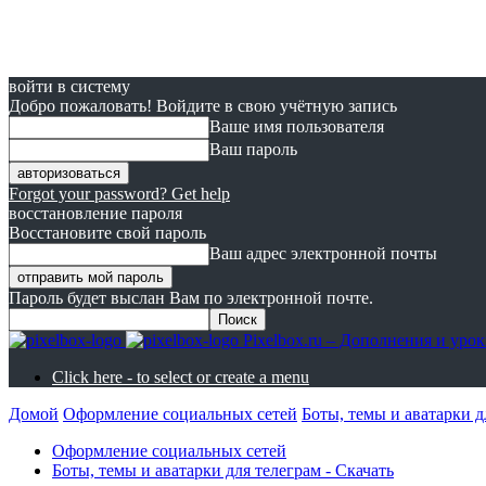
войти в систему
Добро пожаловать! Войдите в свою учётную запись
Ваше имя пользователя
Ваш пароль
Forgot your password? Get help
восстановление пароля
Восстановите свой пароль
Ваш адрес электронной почты
Пароль будет выслан Вам по электронной почте.
Pixelbox.ru – Дополнения и ур
Click here - to select or create a menu
Домой
Оформление социальных сетей
Боты, темы и аватарки д
Оформление социальных сетей
Боты, темы и аватарки для телеграм - Скачать