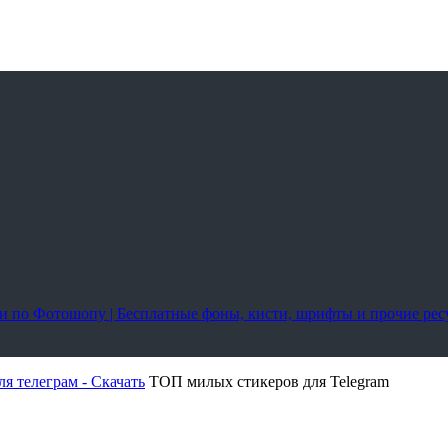
оки по Фотошопу | Бесплатные фоны, кисти, шрифты и прочие ре
ля телеграм - Скачать
ТОП милых стикеров для Telegram