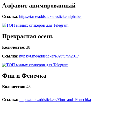
Алфавит анимированный
Ссылка
:
https://t.me/addstickers/stickeralphabet
Прекрасная осень
Количество
: 38
Ссылка
:
https://t.me/addstickers/Autumn2017
Фин и Фенечка
Количество:
48
Ссылка:
https://t.me/addstickers/Finn_and_Fenechka