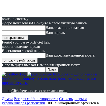
войти в систему
Добро пожаловать! Войдите в свою учётную запись
Ваше имя пользователя
Ваш пароль
Forgot your password? Get help
восстановление пароля
Восстановите свой пароль
Ваш адрес электронной почты
Пароль будет выслан Вам по электронной почте.
Pixelbox.ru – Дополнения и
уроки по Фотошопу | Бесплатные фоны, кисти, шрифты и
прочие ресурсы
Click here - to select or create a menu
Домой
Все для хобби и творчества
Стикеры, игры и
украшения для распечатки
100+ анимационных эффектов в