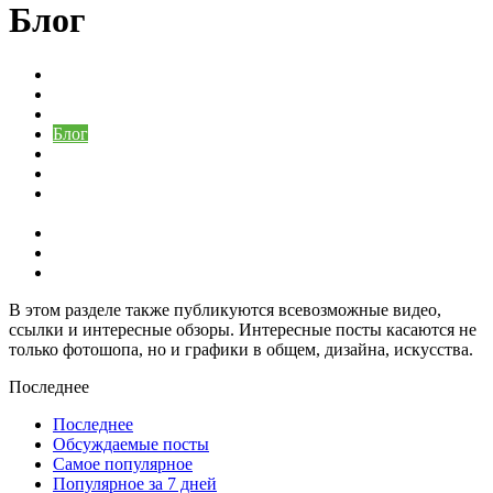
Блог
Cлив моделей Онлифанс
Актрисы
Без рубрики
Блог
Блогерши
Все для хобби и творчества
Дополнения к Фотошопу - Скачать бесплатно все для
Photoshop
Слив моделей Бусти
Тиктокерши
Уроки Фотошоп - Изучайте бесплатно!
В этом разделе также публикуются всевозможные видео,
ссылки и интересные обзоры. Интересные посты касаются не
только фотошопа, но и графики в общем, дизайна, искусства.
Последнее
Последнее
Обсуждаемые посты
Самое популярное
Популярное за 7 дней