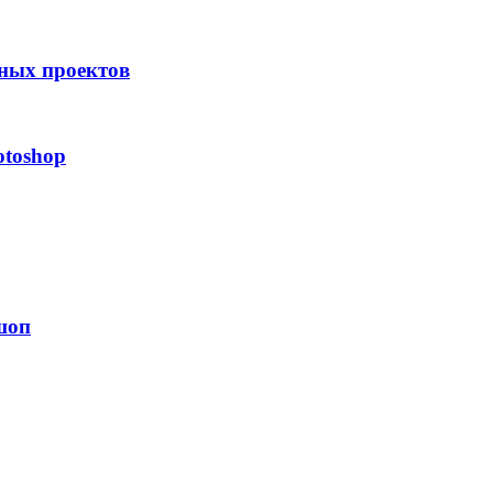
вных проектов
otoshop
шоп