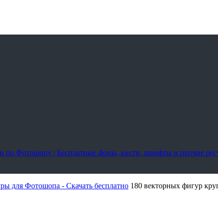
оки по Фотошопу | Бесплатные фоны, кисти, шрифты и прочие ре
ры для Фотошопа - Скачать бесплатно
180 векторных фигур круг