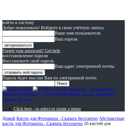
войти в систему
Добро пожаловать! Войдите в свою учётную запись
Ваше имя пользователя
Ваш пароль
Forgot your password? Get help
восстановление пароля
Восстановите свой пароль
Ваш адрес электронной почты
Пароль будет выслан Вам по электронной почте.
Pixelbox.ru – Дополнения и
уроки по Фотошопу | Бесплатные фоны, кисти, шрифты и
прочие ресурсы
Click here - to select or create a menu
Домой
Кисти для Фотошопа - Скачать бесплатно
Абстрактные
кисти для Фотошопа - Скачать бесплатно
20 кистей для