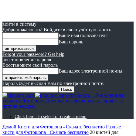
войти в систему
Добро пожаловать! Войдите в свою учётную запись
Ваше имя пользователя
Ваш пароль
Forgot your password? Get help
восстановление пароля
Восстановите свой пароль
Ваш адрес электронной почты
Пароль будет выслан Вам по электронной почте.
Pixelbox.ru – Дополнения и
уроки по Фотошопу | Бесплатные фоны, кисти, шрифты и
прочие ресурсы
Click here - to select or create a menu
Домой
Кисти для Фотошопа - Скачать бесплатно
Разные
кисти для Фотошопа - Скачать бесплатно
20 кистей для