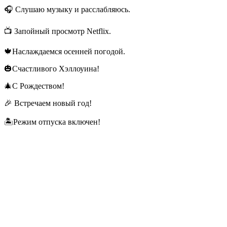
🎧 Слушаю музыку и расслабляюсь.
📺 Запойный просмотр Netflix.
🍁Наслаждаемся осенней погодой.
🎃Счастливого Хэллоуина!
🎄С Рождеством!
🎉 Встречаем новый год!
🏝️Режим отпуска включен!