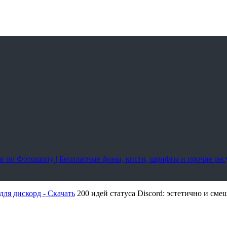
оки по Фотошопу | Бесплатные фоны, кисти, шрифты и прочие ре
для дискорд - Скачать
200 идей статуса Discord: эстетично и сме