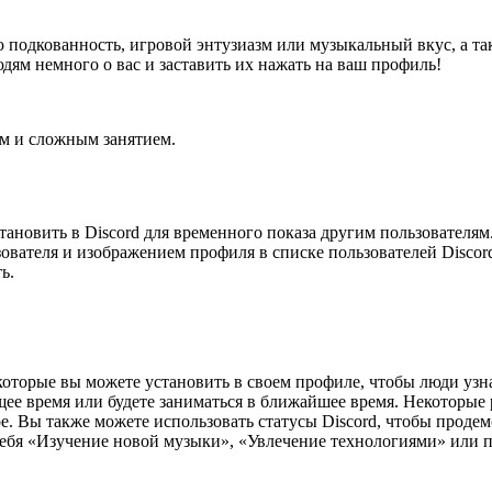
подкованность, игровой энтузиазм или музыкальный вкус, а такж
юдям немного о вас и заставить их нажать на ваш профиль!
ым и сложным занятием.
тановить в Discord для временного показа другим пользователям.
ователя и изображением профиля в списке пользователей Discor
ь.
которые вы можете установить в своем профиле, чтобы люди узна
щее время или будете заниматься в ближайшее время. Некоторые
ое. Вы также можете использовать статусы Discord, чтобы прод
ебя «Изучение новой музыки», «Увлечение технологиями» или пр