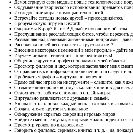
Демонстрирую свои модные новые технологические пок
Обдумывание творческого использования предметов повс
Исследование мира с помощью технологий
Встречайте сегодня новых друзей – присоединяйтесь!
Пробуем новую игру на Discord!
Одержимы K-pop? Я тоже! Давайте поговорим об этом
Прослушивание расслабляющих битов, чтобы пережить д
Размышляя над главными жизненными вопросами – давайт
Распаковка новейшего гаджета – круто или нет?
Внесение некоторых изменений в мой профиль – дайте мне
Изучаем онлайн-тенденции – присоединяйтесь!
Общение с другими профессионалами в моей области.
Просмотр фильмов и шоу, которые заставляют меня смеять
Отправляйтесь в цифровое приключение и исследуйте но
Пробежать марафон – виртуально, конечно.
Прямо сейчас играю на инструменте – слышите, как я д
Создание видеороликов и музыкальных клипов для всех
Отдохните от работы с помощью онлайн-игры.
Виртуально развлекаться с друзьями и семьей.
Узнавать что-то новое каждый день – готовы к вызовам? 
Создать что-то крутое и уникальное
Обнаружение скрытых сокровищ игровых миров.
Найдите смешные шутки, которыми можно поделиться с 
​​Просмотр уроков по видеосъемке
Говорить о фильмах, сериалах, книгах и т. д. – да, пожалу