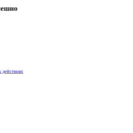
смешно
х действиях