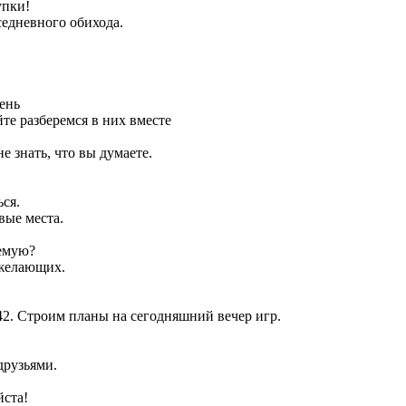
упки!
едневного обихода.
ень
е разберемся в них вместе
 знать, что вы думаете.
ся.
вые места.
жемую?
 желающих.
42. Строим планы на сегодняшний вечер игр.
друзьями.
йста!