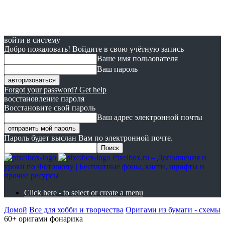
войти в систему
Добро пожаловать! Войдите в свою учётную запись
Ваше имя пользователя
Ваш пароль
Forgot your password? Get help
восстановление пароля
Восстановите свой пароль
Ваш адрес электронной почты
Пароль будет выслан Вам по электронной почте.
Pixelbox.ru – Дополнения и
уроки по Фотошопу | Бесплатные фоны, кисти, шрифты и
прочие ресурсы
Click here - to select or create a menu
Домой
Все для хобби и творчества
Оригами из бумаги - схемы
60+ оригами фонарика