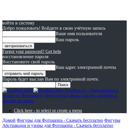
войти в систему
Добро пожаловать! Войдите в свою учётную запись
Ваше имя пользователя
Ваш пароль
Forgot your password? Get help
восстановление пароля
Восстановите свой пароль
Ваш адрес электронной почты
Пароль будет выслан Вам по электронной почте.
Pixelbox.ru – Дополнения и
уроки по Фотошопу | Бесплатные фоны, кисти, шрифты и
прочие ресурсы
Click here - to select or create a menu
Домой
Фигуры для Фотошопа - Скачать бесплатно
Фигуры
Абстракции и узоры для Фотошопа - Скачать бесплатно