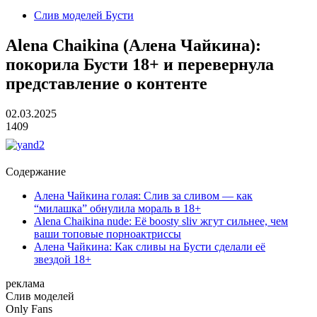
Слив моделей Бусти
Alena Chaikina (Алена Чайкина):
покорила Бусти 18+ и перевернула
представление о контенте
02.03.2025
1409
Содержание
Алена Чайкина голая: Слив за сливом — как
“милашка” обнулила мораль в 18+
Alena Chaikina nude: Её boosty sliv жгут сильнее, чем
ваши топовые порноактриссы
Алена Чайкина: Как сливы на Бусти сделали её
звездой 18+
реклама
Слив
моделей
O
nly
Fans