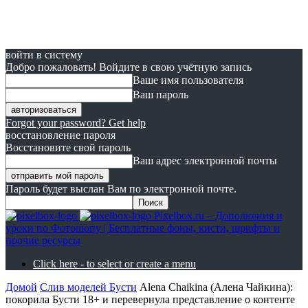
войти в систему
Добро пожаловать! Войдите в свою учётную запись
Ваше имя пользователя
Ваш пароль
Forgot your password? Get help
восстановление пароля
Восстановите свой пароль
Ваш адрес электронной почты
Пароль будет выслан Вам по электронной почте.
Pixelbox.ru – Дополнения и
уроки по Фотошопу | Бесплатные фоны, кисти, шрифты и
прочие ресурсы
Click here - to select or create a menu
Домой
Слив моделей Бусти
Alena Chaikina (Алена Чайкина):
покорила Бусти 18+ и перевернула представление о контенте