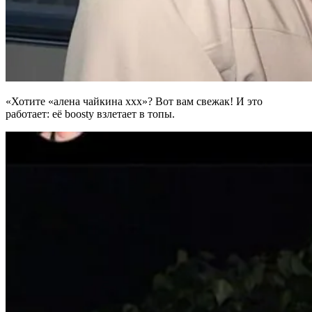
«Хотите «алена чайкина ххх»? Вот вам свежак! И это
работает: её boosty взлетает в топы.