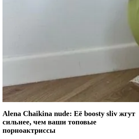
A
lena Chaikina nude
: Её boosty sliv жгут
сильнее, чем ваши топовые
порноактриссы