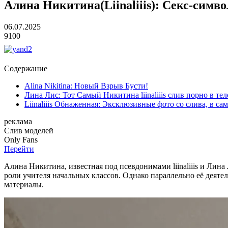
Алина Никитина(Liinaliiis): Секс-символ
06.07.2025
9100
Содержание
Alina Nikitina: Новый Взрыв Бусти!
Лина Лис: Тот Самый Никитина liinaliiis слив порно в те
Liinaliiis Обнаженная: Эксклюзивные фото со слива, в с
реклама
Слив
моделей
O
nly
Fans
Перейти
Алина Никитина, известная под псевдонимами liinaliiis и Лина 
роли учителя начальных классов. Однако параллельно её деятельно
материалы.