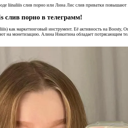
де liinaliiis слив порно или Лина Лис слив приватки повышают 
is слив порно в телеграмм!
aliiis) как маркетинговый инструмент. Её активность на Boosty,
ботают на монетизацию. Алина Никитина обладает потрясающим т