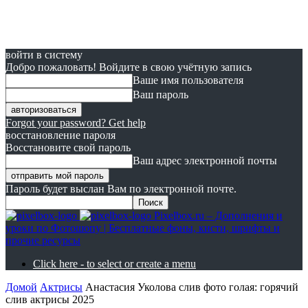
войти в систему
Добро пожаловать! Войдите в свою учётную запись
Ваше имя пользователя
Ваш пароль
Forgot your password? Get help
восстановление пароля
Восстановите свой пароль
Ваш адрес электронной почты
Пароль будет выслан Вам по электронной почте.
Pixelbox.ru – Дополнения и
уроки по Фотошопу | Бесплатные фоны, кисти, шрифты и
прочие ресурсы
Click here - to select or create a menu
Домой
Актрисы
Анастасия Уколова слив фото голая: горячий
слив актрисы 2025