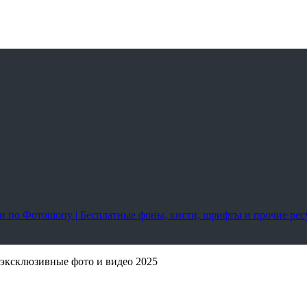
оки по Фотошопу | Бесплатные фоны, кисти, шрифты и прочие ре
 эксклюзивные фото и видео 2025