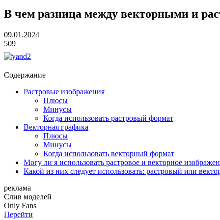
В чем разница между векторными и ра
09.01.2024
509
Содержание
Растровые изображения
Плюсы
Минусы
Когда использовать растровый формат
Векторная графика
Плюсы
Минусы
Когда использовать векторный формат
Могу ли я использовать растровое и векторное изображе
Какой из них следует использовать: растровый или вект
реклама
Слив
моделей
O
nly
Fans
Перейти