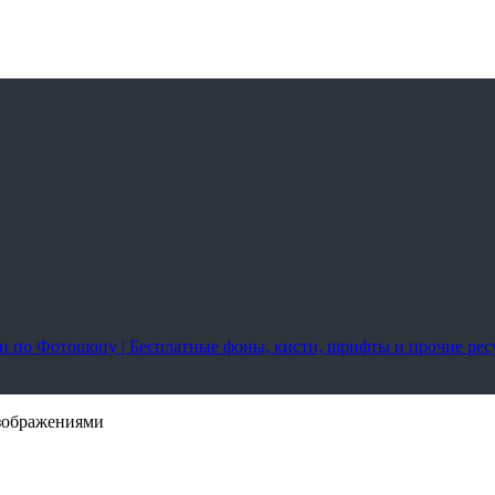
оки по Фотошопу | Бесплатные фоны, кисти, шрифты и прочие ре
зображениями