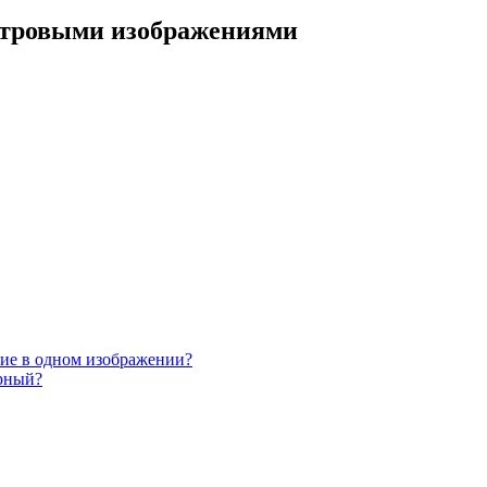
стровыми изображениями
ние в одном изображении?
орный?