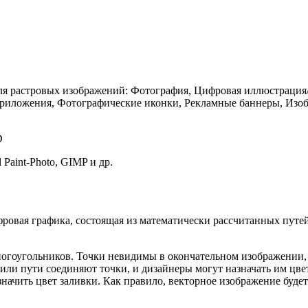
 для растровых изображений: Фотография, Цифровая иллюстраци
риложения, Фотографические иконки, Рекламные баннеры, Изобр
D
el Paint-Photo, GIMP и др.
овая графика, состоящая из математически рассчитанных путей
многоугольников. Точки невидимы в окончательном изображении,
ли пути соединяют точки, и дизайнеры могут назначать им цве
азначить цвет заливки. Как правило, векторное изображение буд