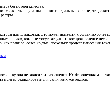
ера без потери качества.
т создавать аккуратные линии и идеальные кривые, что делает
 растры.
стуры или штриховки. Это может привести к созданию более пл
чным линиям, которые могут затруднить воспроизведение несове
 как правило, более крутые, поскольку процесс нанесения точе
 поскольку она не зависит от разрешения. Их бесконечная масш
ь и легко редактировать для различных контекстов.