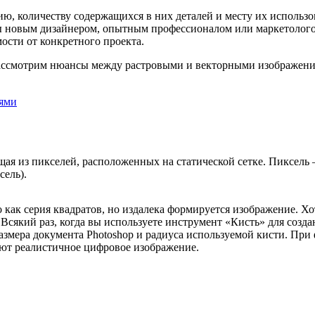
ю, количеству содержащихся в них деталей и месту их использ
 вы новым дизайнером, опытным профессионалом или маркетолог
ости от конкретного проекта.
ы рассмотрим нюансы между растровыми и векторными изображен
щая из пикселей, расположенных на статической сетке. Пиксель
сель).
о как серия квадратов, но издалека формируется изображение. Хо
. Всякий раз, когда вы используете инструмент «Кисть» для соз
азмера документа Photoshop и радиуса используемой кисти. При
уют реалистичное цифровое изображение.