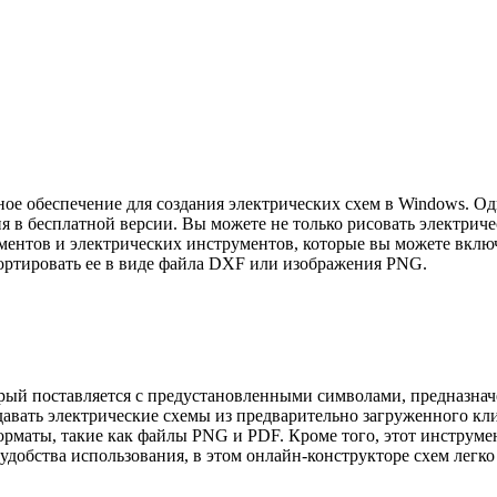
 обеспечение для создания электрических схем в Windows. Одн
 в бесплатной версии. Вы можете не только рисовать электриче
ументов и электрических инструментов, которые вы можете вклю
портировать ее в виде файла DXF или изображения PNG.
орый поставляется с предустановленными символами, предназна
здавать электрические схемы из предварительно загруженного кл
рматы, такие как файлы PNG и PDF. Кроме того, этот инструмен
удобства использования, в этом онлайн-конструкторе схем легко