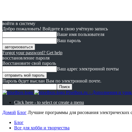
войти в систему
Добро пожаловать! Войдите в свою учётную запись
Ваше имя пользователя
Ваш пароль
Forgot your password? Get help
восстановление пароля
Восстановите свой пароль
Ваш адрес электронной почты
Пароль будет выслан Вам по электронной почте.
Pixelbox.ru – Дополнения и ур
Click here - to select or create a menu
Домой
Блог
Лучшие программы для рисования электрических 
Блог
Все для хобби и творчества