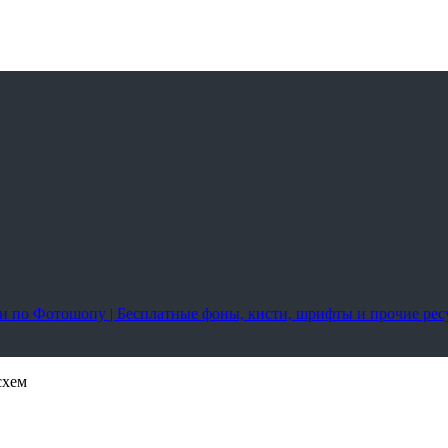
оки по Фотошопу | Бесплатные фоны, кисти, шрифты и прочие ре
схем