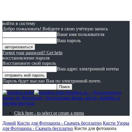
войти в систему
Добро пожаловать! Войдите в свою учётную запись
Ваше имя пользователя
Ваш пароль
Forgot your password? Get help
восстановление пароля
Восстановите свой пароль
Ваш адрес электронной почты
Пароль будет выслан Вам по электронной почте.
Pixelbox.ru – Дополнения и
уроки по Фотошопу | Бесплатные фоны, кисти, шрифты и
прочие ресурсы
Click here - to select or create a menu
Домой
Кисти для Фотошопа - Скачать бесплатно
Кисти Узоры
для Фотошопа - Скачать бесплатно
Кисти для фотошопа