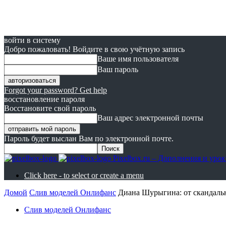
войти в систему
Добро пожаловать! Войдите в свою учётную запись
Ваше имя пользователя
Ваш пароль
Forgot your password? Get help
восстановление пароля
Восстановите свой пароль
Ваш адрес электронной почты
Пароль будет выслан Вам по электронной почте.
Pixelbox.ru – Дополнения и ур
Click here - to select or create a menu
Домой
Cлив моделей Онлифанс
Диана Шурыгина: от скандаль
Cлив моделей Онлифанс