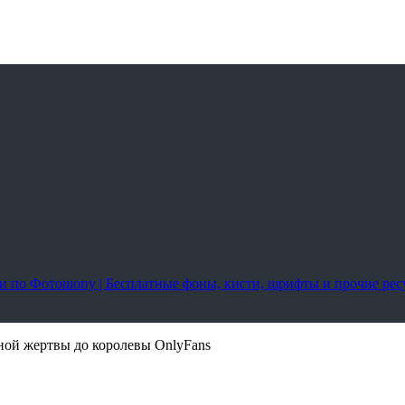
оки по Фотошопу | Бесплатные фоны, кисти, шрифты и прочие ре
ной жертвы до королевы OnlyFans