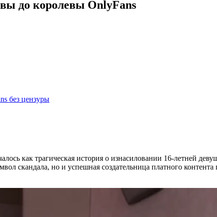
вы до королевы OnlyFans
ns без цензуры
алось как трагическая история о изнасиловании 16-летней деву
мвол скандала, но и успешная создательница платного контента