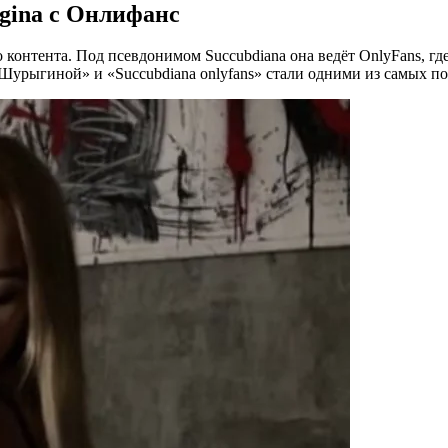
ygina с Онлифанс
онтента. Под псевдонимом Succubdiana она ведёт OnlyFans, гд
урыгиной» и «Succubdiana onlyfans» стали одними из самых по