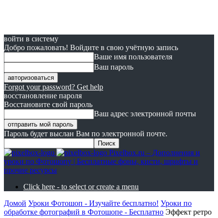
войти в систему
Добро пожаловать! Войдите в свою учётную запись
Ваше имя пользователя
Ваш пароль
Forgot your password? Get help
восстановление пароля
Восстановите свой пароль
Ваш адрес электронной почты
Пароль будет выслан Вам по электронной почте.
Pixelbox.ru – Дополнения и
уроки по Фотошопу | Бесплатные фоны, кисти, шрифты и
прочие ресурсы
Click here - to select or create a menu
Домой
Уроки Фотошоп - Изучайте бесплатно!
Уроки по
обработке фотографий в Фотошопе - Бесплатно
Эффект ретро