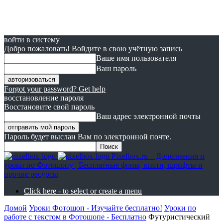
войти в систему
Добро пожаловать! Войдите в свою учётную запись
Ваше имя пользователя
Ваш пароль
Forgot your password? Get help
восстановление пароля
Восстановите свой пароль
Ваш адрес электронной почты
Пароль будет выслан Вам по электронной почте.
Pixelbox.ru – Дополнения и
уроки по Фотошопу | Бесплатные фоны, кисти, шрифты и
прочие ресурсы
Click here - to select or create a menu
Домой
Уроки Фотошоп - Изучайте бесплатно!
Уроки по
работе с текстом в Фотошопе - Бесплатно
Футуристический