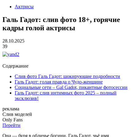
Актрисы
Галь Гадот: слив фото 18+, горячие
кадры голой актрисы
28.10.2025
39
Содержание
Слив фото Галь Гадот: шокирующие подробности
Галь Гадот: голая правда о Чудо-женщине
Социальные сети – Gal Gadot, пикантные фотосессии
Галь Гадот: слив интимных фото 2025 – полный
эксклюзив!
реклама
Слив
моделей
O
nly
Fans
Перейти
Она — буря в обличье богини. Галь Гадот, чьё имя