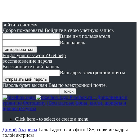
войти в систему
Добро пожаловать! Войдите в свою учётную запись
Ваше имя пользователя
Ваш пароль
Forgot your password? Get help
восстановление пароля
Восстановите свой пароль
Ваш адрес электронной почты
Пароль будет выслан Вам по электронной почте.
Pixelbox.ru – Дополнения и
уроки по Фотошопу | Бесплатные фоны, кисти, шрифты и
прочие ресурсы
Click here - to select or create a menu
Домой
Актрисы
Галь Гадот: слив фото 18+, горячие кадры
голой актрисы