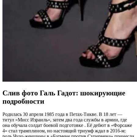
Слив фото Галь Гадот: шокирующие
подробности
Родилась 30 апреля 1985 года в Петах-Тикве. В 18 лет —
титул «Мисс Израиль», затем два года службы в армии, где
она обучала солдат боевой подготовке . Её дебют в «Форсаже
4» стал трамплином, но настоящий триумф ждал в 2016-м:
роль Чудо-женщины в «Бэтмене против Супермена» принесла