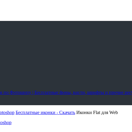
оки по Фотошопу | Бесплатные фоны, кисти, шрифты и прочие ре
otoshop
Бесплатные иконки - Скачать
Иконки Flat для Web
toshop