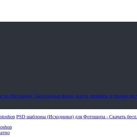
оки по Фотошопу | Бесплатные фоны, кисти, шрифты и прочие ре
otoshop
PSD шаблоны (Исходники) для Фотошопа - Скачать бесп
toshop
латно