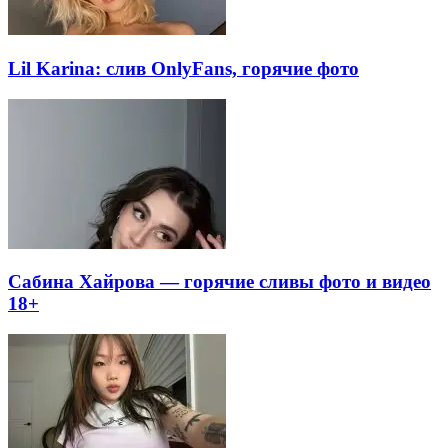
Lil Karina: слив OnlyFans, горячие фото
Сабина Хайрова — горячие сливы фото и видео
18+