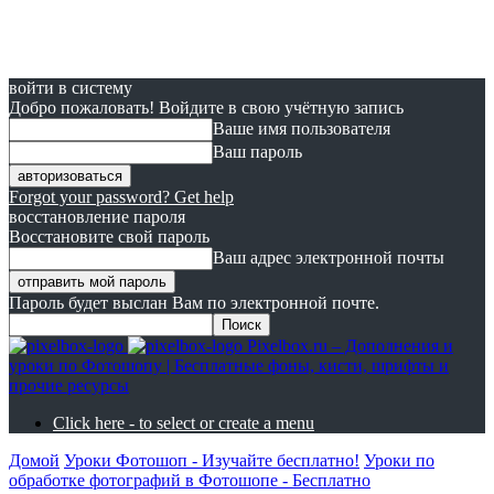
войти в систему
Добро пожаловать! Войдите в свою учётную запись
Ваше имя пользователя
Ваш пароль
Forgot your password? Get help
восстановление пароля
Восстановите свой пароль
Ваш адрес электронной почты
Пароль будет выслан Вам по электронной почте.
Pixelbox.ru – Дополнения и
уроки по Фотошопу | Бесплатные фоны, кисти, шрифты и
прочие ресурсы
Click here - to select or create a menu
Домой
Уроки Фотошоп - Изучайте бесплатно!
Уроки по
обработке фотографий в Фотошопе - Бесплатно