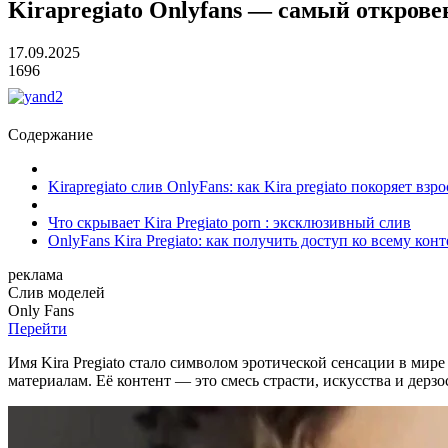
Kirapregiato Onlyfans — самый открове
17.09.2025
1696
Содержание
Kirapregiato слив OnlyFans: как Kira pregiato покоряет вз
Что скрывает Kira Pregiato porn : эксклюзивный слив
OnlyFans Kira Pregiato: как получить доступ ко всему кон
реклама
Слив
моделей
O
nly
Fans
Перейти
Имя Kira Pregiato стало символом эротической сенсации в мире
материалам. Её контент — это смесь страсти, искусства и дерзос