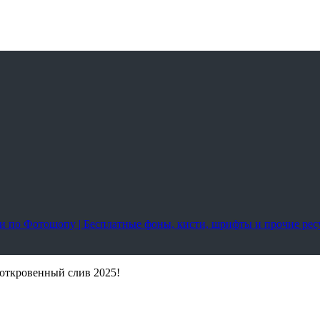
оки по Фотошопу | Бесплатные фоны, кисти, шрифты и прочие ре
 откровенный слив 2025!