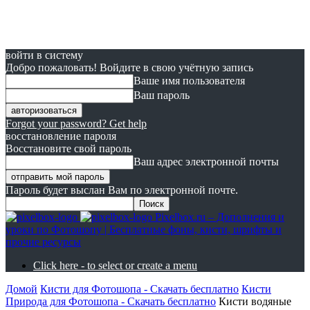
войти в систему
Добро пожаловать! Войдите в свою учётную запись
Ваше имя пользователя
Ваш пароль
Forgot your password? Get help
восстановление пароля
Восстановите свой пароль
Ваш адрес электронной почты
Пароль будет выслан Вам по электронной почте.
Pixelbox.ru – Дополнения и
уроки по Фотошопу | Бесплатные фоны, кисти, шрифты и
прочие ресурсы
Click here - to select or create a menu
Домой
Кисти для Фотошопа - Скачать бесплатно
Кисти
Природа для Фотошопа - Скачать бесплатно
Кисти водяные