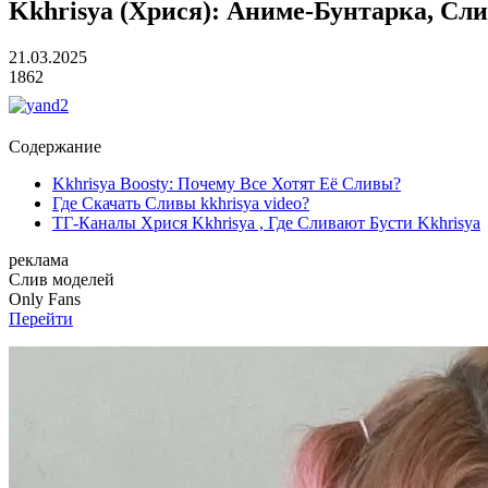
Kkhrisya (Хрися): Аниме-Бунтарка, Сли
21.03.2025
1862
Содержание
Kkhrisya Boosty: Почему Все Хотят Её Сливы?
Где Скачать Сливы kkhrisya video?
ТГ-Каналы Хрися Kkhrisya , Где Сливают Бусти Kkhrisya
реклама
Слив
моделей
O
nly
Fans
Перейти