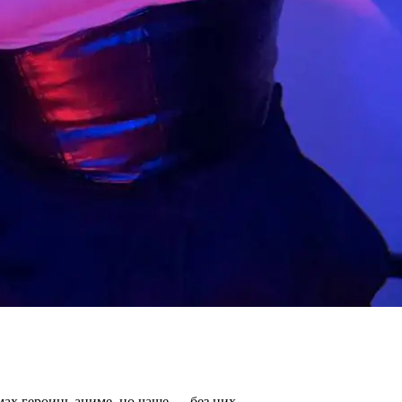
юмах героинь аниме, но чаще — без них.