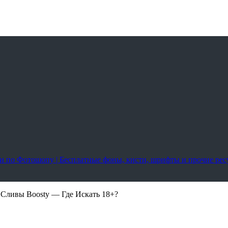
оки по Фотошопу | Бесплатные фоны, кисти, шрифты и прочие ре
, Сливы Boosty — Где Искать 18+?