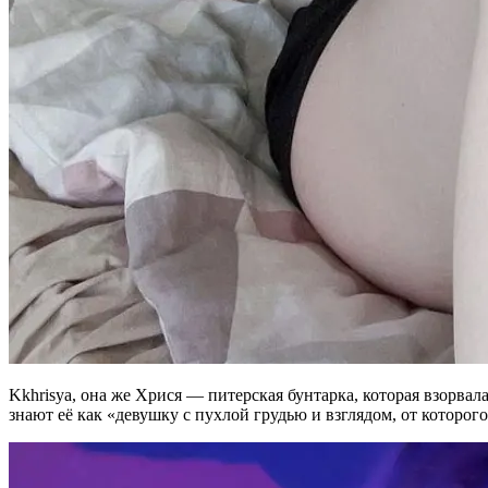
Kkhrisya, она же Хрися — питерская бунтарка, которая взорва
знают её как «девушку с пухлой грудью и взглядом, от которого