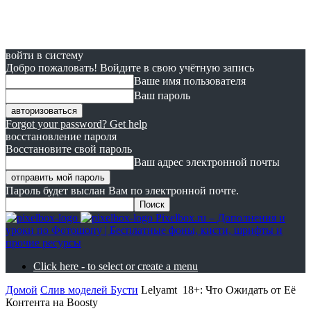
войти в систему
Добро пожаловать! Войдите в свою учётную запись
Ваше имя пользователя
Ваш пароль
Forgot your password? Get help
восстановление пароля
Восстановите свой пароль
Ваш адрес электронной почты
Пароль будет выслан Вам по электронной почте.
Pixelbox.ru – Дополнения и
уроки по Фотошопу | Бесплатные фоны, кисти, шрифты и
прочие ресурсы
Click here - to select or create a menu
Домой
Слив моделей Бусти
Lelyamt 18+: Что Ожидать от Её
Контента на Boosty