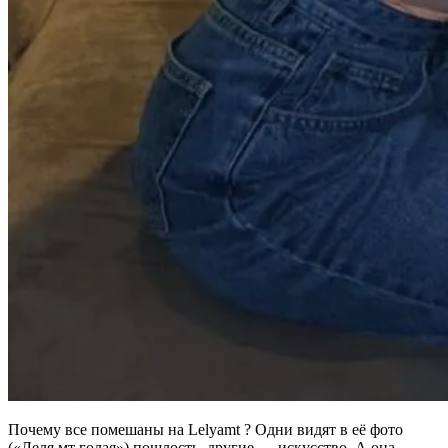
Почему все помешаны на Lelyamt ? Одни видят в её фото
(«Леля мт голая») пошлость, другие — искусство. А она