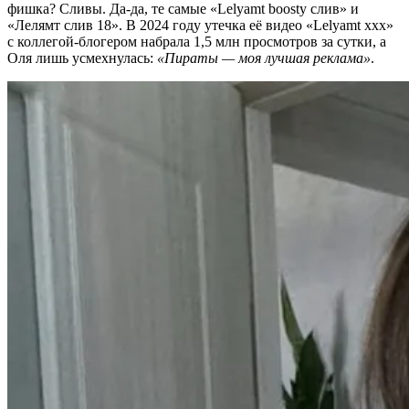
фишка? Сливы. Да-да, те самые «Lelyamt boosty слив» и
«Лелямт слив 18». В 2024 году утечка её видео «Lelyamt xxx»
с коллегой-блогером набрала 1,5 млн просмотров за сутки, а
Оля лишь усмехнулась:
«Пираты — моя лучшая реклама»
.