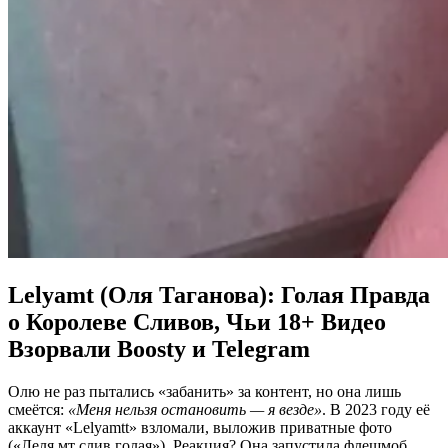
Lelyamt (Оля Таганова): Голая Правда
о Королеве Сливов, Чьи 18+ Видео
Взорвали Boosty и Telegram
Олю не раз пытались «забанить» за контент, но она лишь
смеётся:
«Меня нельзя остановить — я везде»
. В 2023 году её
аккаунт «Lelyamtt» взломали, выложив приватные фото
(«Леля мт слив голая»). Реакция? Она запустила флешмоб