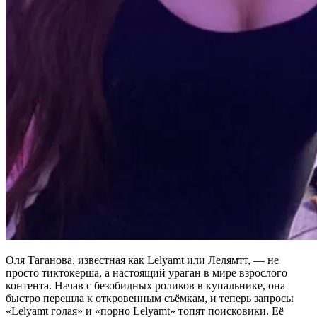
Оля Таганова, известная как Lelyamt или Лелямтт, — не
просто тиктокерша, а настоящий ураган в мире взрослого
контента. Начав с безобидных роликов в купальнике, она
быстро перешла к откровенным съёмкам, и теперь запросы
«Lelyamt голая» и «порно Lelyamt» топят поисковики. Её