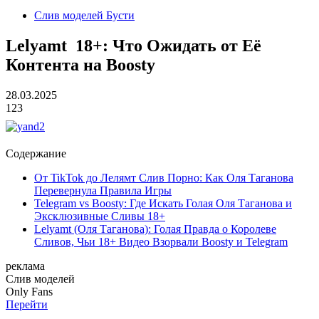
Слив моделей Бусти
Lelyamt 18+: Что Ожидать от Её
Контента на Boosty
28.03.2025
123
Содержание
От TikTok до Лелямт Слив Порно: Как Оля Таганова
Перевернула Правила Игры
Telegram vs Boosty: Где Искать Голая Оля Таганова и
Эксклюзивные Сливы 18+
Lelyamt (Оля Таганова): Голая Правда о Королеве
Сливов, Чьи 18+ Видео Взорвали Boosty и Telegram
реклама
Слив
моделей
O
nly
Fans
Перейти