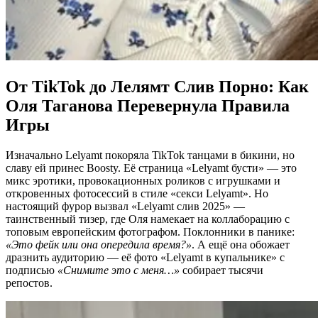
От TikTok до Лелямт Слив Порно: Как
Оля Таганова Перевернула Правила
Игры
Изначально Lelyamt покоряла TikTok танцами в бикини, но
славу ей принес Boosty. Её страница «Lelyamt бусти» — это
микс эротики, провокационных роликов с игрушками и
откровенных фотосессий в стиле «секси Lelyamt». Но
настоящий фурор вызвал «Lelyamt слив 2025» —
таинственный тизер, где Оля намекает на коллаборацию с
топовым европейским фотографом. Поклонники в панике:
«Это фейк или она опередила время?»
. А ещё она обожает
дразнить аудиторию — её фото «Lelyamt в купальнике» с
подписью
«Снимите это с меня…»
собирает тысячи
репостов.