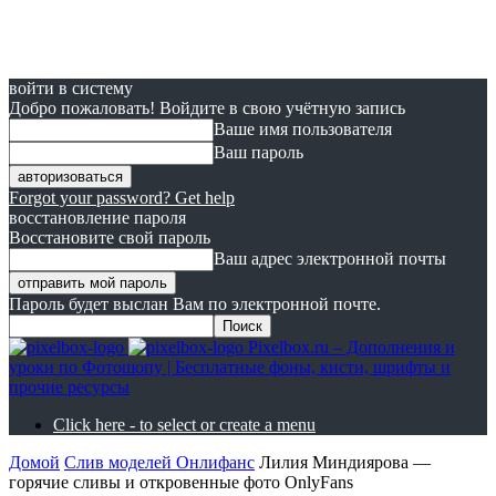
войти в систему
Добро пожаловать! Войдите в свою учётную запись
Ваше имя пользователя
Ваш пароль
Forgot your password? Get help
восстановление пароля
Восстановите свой пароль
Ваш адрес электронной почты
Пароль будет выслан Вам по электронной почте.
Pixelbox.ru – Дополнения и
уроки по Фотошопу | Бесплатные фоны, кисти, шрифты и
прочие ресурсы
Click here - to select or create a menu
Домой
Cлив моделей Онлифанс
Лилия Миндиярова —
горячие сливы и откровенные фото OnlyFans