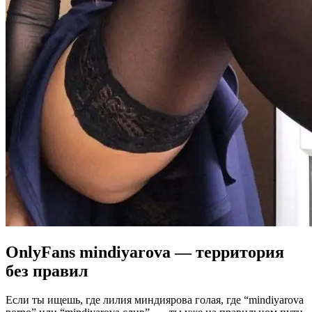
OnlyFans mindiyarova — территория
без правил
Если ты ищешь, где лилия миндиярова голая, где “mindiyarova