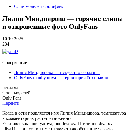
Cлив моделей Онлифанс
Лилия Миндиярова — горячие сливы
и откровенные фото OnlyFans
10.10.2025
234
Содержание
Лилия Миндиярова — искусство соблазна
OnlyFans mindiyarova — территория без правил
реклама
Слив
моделей
O
nly
Fans
Перейти
Когда в сети появляется имя Лилия Миндиярова, температура
в комментариях растёт мгновенно.
Её знают как mindiyarova, mindiyarova11 или mindiyarova
liliya11 — и все три имени звучат как обещание чего-то