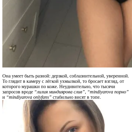
Она умеет быть разной: дерзкой, соблазнительной, уверенной.
То глядит в камеру с лёгкой ухмылкой, то бросает взгляд, от
которого мурашки по коже. Неудивительно, что тысячи
запросов вроде
“лилия миндиярова слив”
,
“mindiyarova порно”
и
“mindiyarova onlyfans”
стабильно висят в топе.