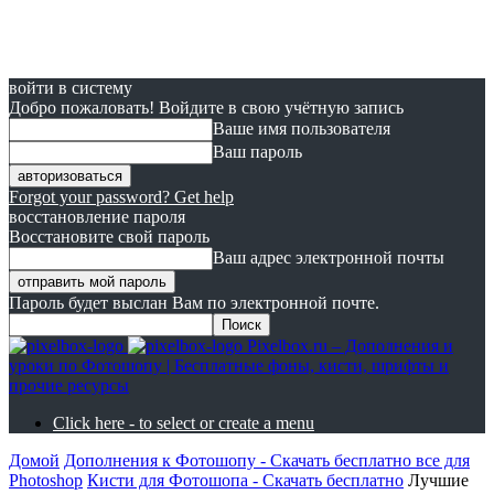
войти в систему
Добро пожаловать! Войдите в свою учётную запись
Ваше имя пользователя
Ваш пароль
Forgot your password? Get help
восстановление пароля
Восстановите свой пароль
Ваш адрес электронной почты
Пароль будет выслан Вам по электронной почте.
Pixelbox.ru – Дополнения и
уроки по Фотошопу | Бесплатные фоны, кисти, шрифты и
прочие ресурсы
Click here - to select or create a menu
Домой
Дополнения к Фотошопу - Скачать бесплатно все для
Photoshop
Кисти для Фотошопа - Скачать бесплатно
Лучшие