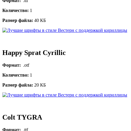
Формат:
.ttf
Количество:
1
Размер файла:
40 КБ
Happy Sprat Cyrillic
Формат:
.otf
Количество:
1
Размер файла:
20 КБ
Colt TYGRA
Формат:
.ttf