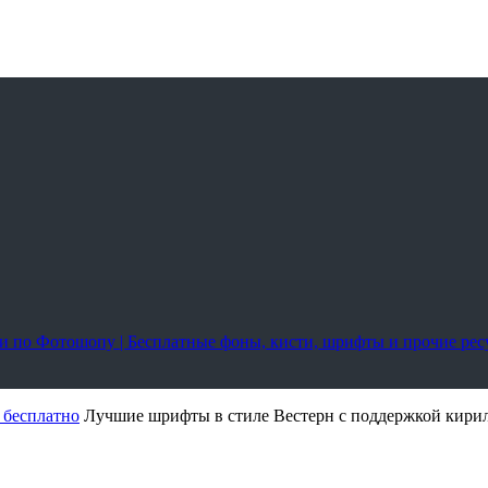
оки по Фотошопу | Бесплатные фоны, кисти, шрифты и прочие ре
 бесплатно
Лучшие шрифты в стиле Вестерн с поддержкой кир