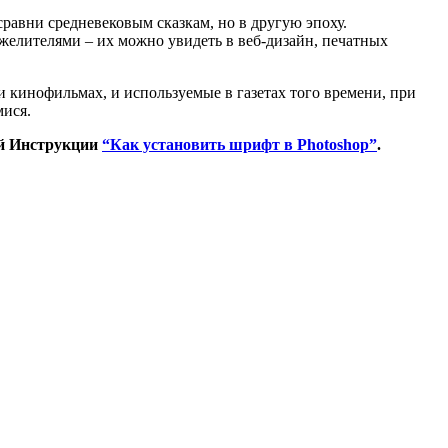
равни средневековым сказкам, но в другую эпоху.
желителями – их можно увидеть в веб-дизайн, печатных
 кинофильмах, и используемые в газетах того времени, при
мися.
ей Инструкции
“Как установить шрифт в Photoshop”
.