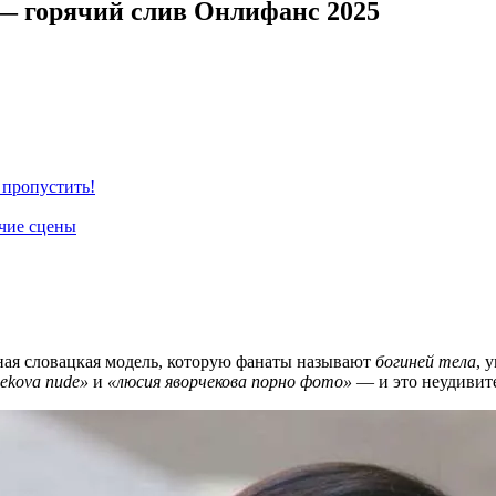
 — горячий слив Онлифанс 2025
 пропустить!
ячие сцены
ная словацкая модель, которую фанаты называют
богиней тела
, 
cekova nude»
и
«люсия яворчекова порно фото»
— и это неудивите