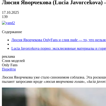
Люсия Яворчекова (Lucia Javorcekova)
17.10.2025
139
Содержание
Люсия Яворчекова OnlyFans и слив nude — то, что нельзя
Lucia Javorcekova порно: эксклюзивные материалы и гор
реклама
Слив
моделей
O
nly
Fans
Перейти
Люсия Яворчекова уже стало синонимом соблазна. Эта роскош
пылают запросами вроде
«люсия яворчекова голая»
,
«lucia javor