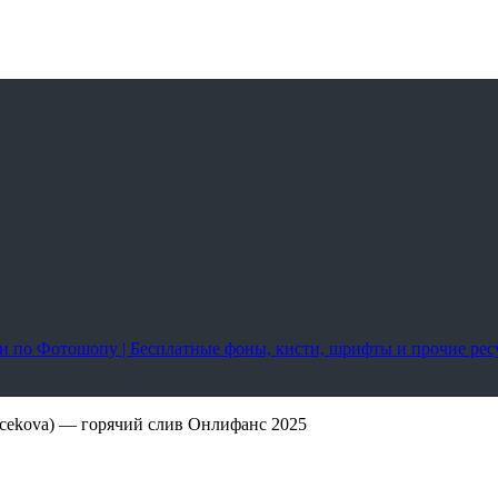
оки по Фотошопу | Бесплатные фоны, кисти, шрифты и прочие ре
rcekova) — горячий слив Онлифанс 2025