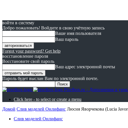
войти в систему
Добро пожаловать! Войдите в свою учётную запись
Ваше имя пользователя
Ваш пароль
Forgot your password? Get help
восстановление пароля
Восстановите свой пароль
Ваш адрес электронной почты
Пароль будет выслан Вам по электронной почте.
Pixelbox.ru – Дополнения и ур
Click here - to select or create a menu
Домой
Cлив моделей Онлифанс
Люсия Яворчекова (Lucia Javo
Cлив моделей Онлифанс