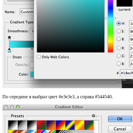
По середине я выбрал цвет #e3e3e3, а справа #544540.