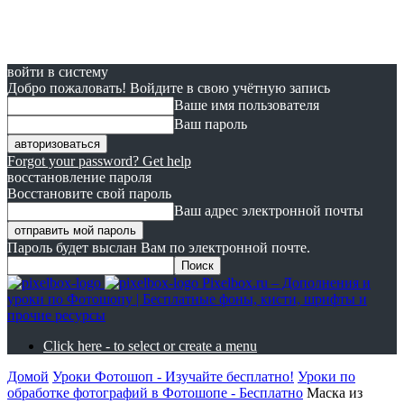
войти в систему
Добро пожаловать! Войдите в свою учётную запись
Ваше имя пользователя
Ваш пароль
Forgot your password? Get help
восстановление пароля
Восстановите свой пароль
Ваш адрес электронной почты
Пароль будет выслан Вам по электронной почте.
Pixelbox.ru – Дополнения и
уроки по Фотошопу | Бесплатные фоны, кисти, шрифты и
прочие ресурсы
Click here - to select or create a menu
Домой
Уроки Фотошоп - Изучайте бесплатно!
Уроки по
обработке фотографий в Фотошопе - Бесплатно
Маска из