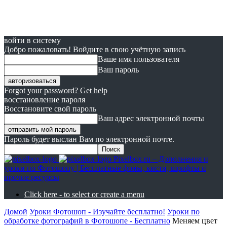
войти в систему
Добро пожаловать! Войдите в свою учётную запись
Ваше имя пользователя
Ваш пароль
Forgot your password? Get help
восстановление пароля
Восстановите свой пароль
Ваш адрес электронной почты
Пароль будет выслан Вам по электронной почте.
Pixelbox.ru – Дополнения и
уроки по Фотошопу | Бесплатные фоны, кисти, шрифты и
прочие ресурсы
Click here - to select or create a menu
Домой
Уроки Фотошоп - Изучайте бесплатно!
Уроки по
обработке фотографий в Фотошопе - Бесплатно
Меняем цвет