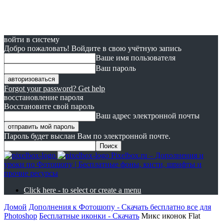
войти в систему
Добро пожаловать! Войдите в свою учётную запись
Ваше имя пользователя
Ваш пароль
Forgot your password? Get help
восстановление пароля
Восстановите свой пароль
Ваш адрес электронной почты
Пароль будет выслан Вам по электронной почте.
Pixelbox.ru – Дополнения и
уроки по Фотошопу | Бесплатные фоны, кисти, шрифты и
прочие ресурсы
Click here - to select or create a menu
Домой
Дополнения к Фотошопу - Скачать бесплатно все для
Photoshop
Бесплатные иконки - Скачать
Микс иконок Flat