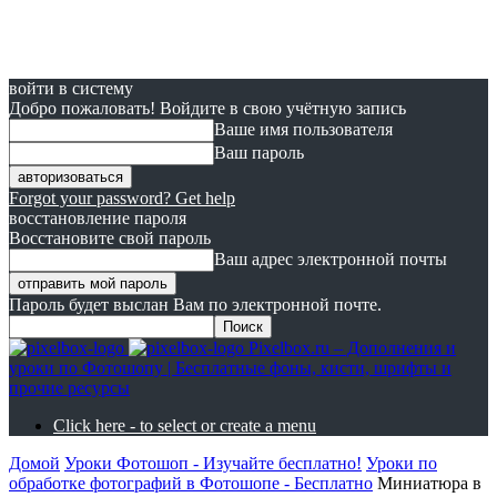
войти в систему
Добро пожаловать! Войдите в свою учётную запись
Ваше имя пользователя
Ваш пароль
Forgot your password? Get help
восстановление пароля
Восстановите свой пароль
Ваш адрес электронной почты
Пароль будет выслан Вам по электронной почте.
Pixelbox.ru – Дополнения и
уроки по Фотошопу | Бесплатные фоны, кисти, шрифты и
прочие ресурсы
Click here - to select or create a menu
Домой
Уроки Фотошоп - Изучайте бесплатно!
Уроки по
обработке фотографий в Фотошопе - Бесплатно
Миниатюра в