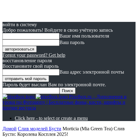
войти в систему
Добро пожаловать! Войдите в свою учётную запись
Ваше имя пользователя
Ваш пароль
Forgot your password? Get help
восстановление пароля
Восстановите свой пароль
Ваш адрес электронной почты
Пароль будет выслан Вам по электронной почте.
Pixelbox.ru – Дополнения и
уроки по Фотошопу | Бесплатные фоны, кисти, шрифты и
прочие ресурсы
Click here - to select or create a menu
Домой
Слив моделей Бусти
Morticia (Mia Green Tea) Слив
Бусти: Королева Косплея 2025!