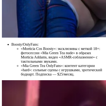
Boosty/OnlyFans:
«Morticia Cos Boosty»: эксклюзивы с меткой 18+:
фотосессии «Mia Green Tea nude» в образах
Morticia Addams, видео «ASMR-соблазнение» с
тактильными звуками.
«Mia Green Tea OnlyFans»: контент категории
«hard»: сольные сцены с игрушками, эротический
бодиарт. Подписка — $25/месяц
.