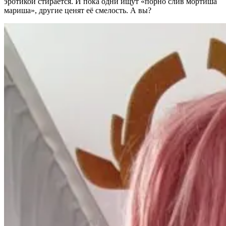
эротикой стирается. И пока одни ищут «порно слив мортиша
мариша», другие ценят её смелость. А вы?