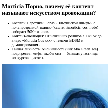
Morticia Порно, п
очему её контент
называют искусством провокации?
Косплей + эротика: Образ «Эльфийской нимфы» с
полупрозрачной тканью (хэштег #morticia_cos_nude)
собирает 50К+ лайков.
Контент-эволюция: От невинных роликов в TikTok до
видео «Morticia Cos xxx» с темами BDSM и
доминирования .
Тайная личность: Анонимность (ник Mia Green Tea)
подогревает мифы: якобы она — бывшая участница
конкурсов красоты.