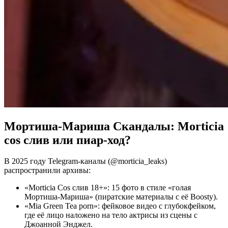
Мортиша-Мариша
Скандалы: Morticia
cos слив или пиар-ход?
В 2025 году Telegram-каналы (@morticia_leaks)
распространили архивы:
«Morticia Cos слив 18+»: 15 фото в стиле «голая
Мортиша-Мариша» (пиратские материалы с её Boosty).
«Mia Green Tea porn»: фейковое видео с глубокфейком,
где её лицо наложено на тело актрисы из сцены с
Джоанной Энджел.