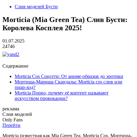
Слив моделей Бусти
Morticia (Mia Green Tea) Слив Бусти:
Королева Косплея 2025!
01.07.2025
24746
Содержание
Morticia Cos Соцсети: От аниме-образов до эротики
Мортиша-Мариша Скандалы: Morticia cos слив или
пиар-ход?
Morticia Порно, почему её контент называют
искусством провокации?
реклама
Слив
моделей
O
nly
Fans
Перейти
Morticia (известная как Mia Green Tea, Morticia Cos, Мортиша-