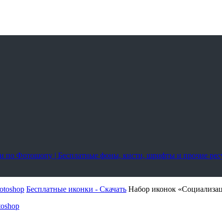
оки по Фотошопу | Бесплатные фоны, кисти, шрифты и прочие ре
otoshop
Бесплатные иконки - Скачать
Набор иконок «Социализац
toshop