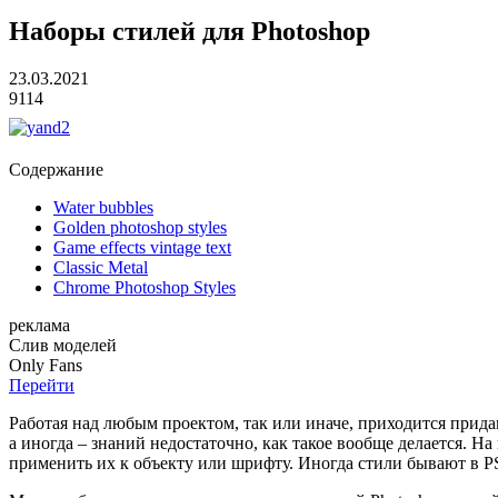
Наборы стилей для Photoshop
23.03.2021
9114
Содержание
Water bubbles
Golden photoshop styles
Game effects vintage text
Classic Metal
Chrome Photoshop Styles
реклама
Слив
моделей
O
nly
Fans
Перейти
Работая над любым проектом, так или иначе, приходится придав
а иногда – знаний недостаточно, как такое вообще делается. 
применить их к объекту или шрифту. Иногда стили бывают в PS