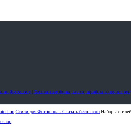
оки по Фотошопу | Бесплатные фоны, кисти, шрифты и прочие ре
otoshop
Стили для Фотошопа - Скачать бесплатно
Наборы стилей
toshop