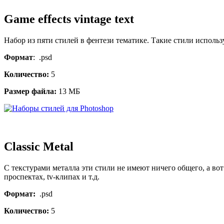
Game effects vintage text
Набор из пяти стилей в фентези тематике. Такие стили исполь
Формат
: .psd
Количество:
5
Размер файла:
13 МБ
Classic Metal
С текстурами металла эти стили не имеют ничего общего, а во
проспектах, tv-клипах и т.д.
Формат:
.psd
Количество:
5