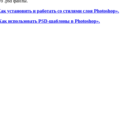
о .psd файлы.
ак установить и работать со стилями слоя Photoshop».
Как использовать PSD-шаблоны в Photoshop».