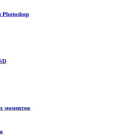
 Photoshop
PSD
х моментов
и