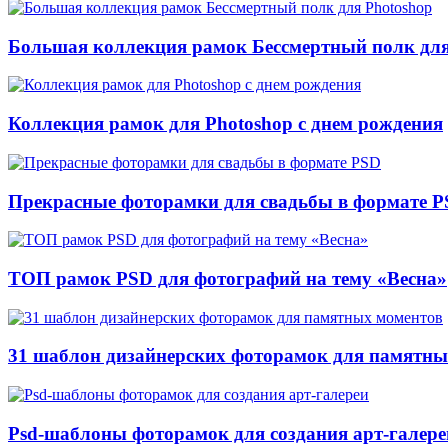
Большая коллекция рамок Бессмертный полк для
Коллекция рамок для Photoshop с днем рождения
Прекрасные фоторамки для свадьбы в формате 
ТОП рамок PSD для фотографий на тему «Весна»
31 шаблон дизайнерских фоторамок для памятны
Psd-шаблоны фоторамок для создания арт-галере