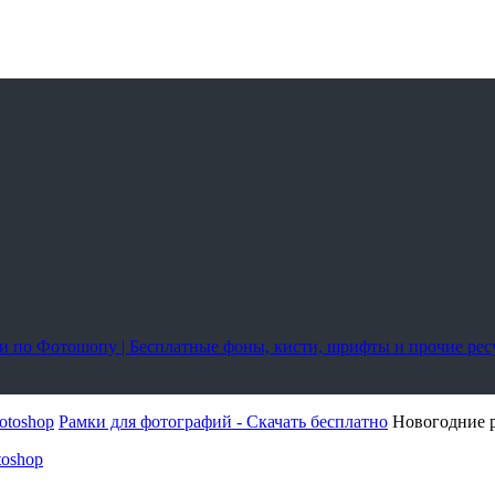
оки по Фотошопу | Бесплатные фоны, кисти, шрифты и прочие ре
otoshop
Рамки для фотографий - Скачать бесплатно
Новогодние р
toshop