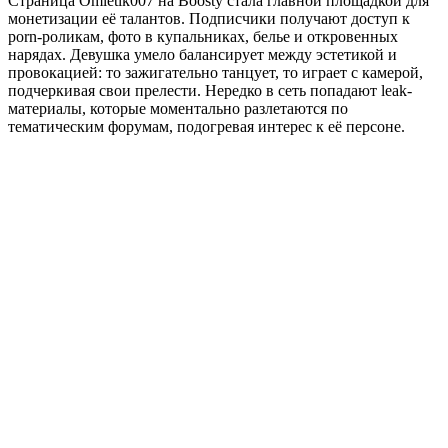
Страница Omletik007 на Boosty стала главной площадкой для
монетизации её талантов. Подписчики получают доступ к
porn-роликам, фото в купальниках, белье и откровенных
нарядах. Девушка умело балансирует между эстетикой и
провокацией: то зажигательно танцует, то играет с камерой,
подчеркивая свои прелести. Нередко в сеть попадают leak-
материалы, которые моментально разлетаются по
тематическим форумам, подогревая интерес к её персоне.