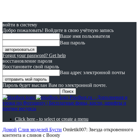
войти в систему
Добро пожаловать! Войдите в свою учётную запись
Ваше имя пользователя
Ваш пароль
Forgot your password? Get help
восстановление пароля
Восстановите свой пароль
Ваш адрес электронной почты
Пароль будет выслан Вам по электронной почте.
Pixelbox.ru – Дополнения и
уроки по Фотошопу | Бесплатные фоны, кисти, шрифты и
прочие ресурсы
Click here - to select or create a menu
Домой
Слив моделей Бусти
Omletik007: Звезда откровенного
контента и сливов с Boosty