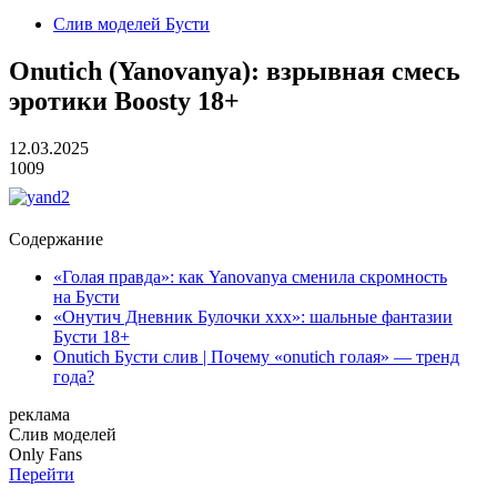
Слив моделей Бусти
Onutich (Yanovanya): взрывная смесь
эротики Boosty 18+
12.03.2025
1009
Содержание
«Голая правда»: как Yanovanya сменила скромность
на Бусти
«Онутич Дневник Булочки ххх»: шальные фантазии
Бусти 18+
Onutich Бусти слив | Почему «onutich голая» — тренд
года?
реклама
Слив
моделей
O
nly
Fans
Перейти