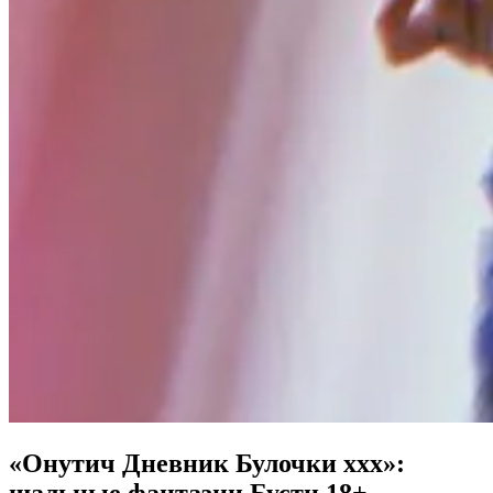
«Онутич Дневник Булочки ххх»:
шальные фантазии Бусти 18+