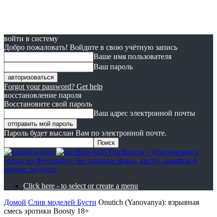
войти в систему
Добро пожаловать! Войдите в свою учётную запись
Ваше имя пользователя
Ваш пароль
Forgot your password? Get help
восстановление пароля
Восстановите свой пароль
Ваш адрес электронной почты
Пароль будет выслан Вам по электронной почте.
Pixelbox.ru – Дополнения и
уроки по Фотошопу | Бесплатные фоны, кисти, шрифты и
прочие ресурсы
Click here - to select or create a menu
Домой
Слив моделей Бусти
Onutich (Yanovanya): взрывная
смесь эротики Boosty 18+