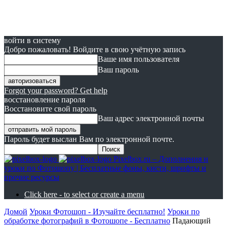
войти в систему
Добро пожаловать! Войдите в свою учётную запись
Ваше имя пользователя
Ваш пароль
Forgot your password? Get help
восстановление пароля
Восстановите свой пароль
Ваш адрес электронной почты
Пароль будет выслан Вам по электронной почте.
Pixelbox.ru – Дополнения и
уроки по Фотошопу | Бесплатные фоны, кисти, шрифты и
прочие ресурсы
Click here - to select or create a menu
Домой
Уроки Фотошоп - Изучайте бесплатно!
Уроки по
обработке фотографий в Фотошопе - Бесплатно
Падающий