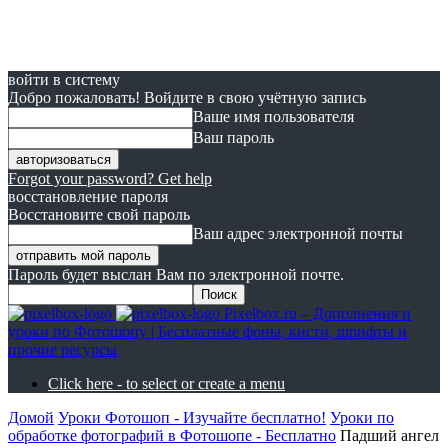
войти в систему
Добро пожаловать! Войдите в свою учётную запись
Ваше имя пользователя
Ваш пароль
Forgot your password? Get help
восстановление пароля
Восстановите свой пароль
Ваш адрес электронной почты
Пароль будет выслан Вам по электронной почте.
Pixelbox.ru – Дополнения и
уроки по Фотошопу | Бесплатные фоны, кисти, шрифты и
прочие ресурсы
Click here - to select or create a menu
Домой
Уроки Фотошоп - Изучайте бесплатно!
Уроки по
обработке фотографий в Фотошопе - Бесплатно
Падший ангел