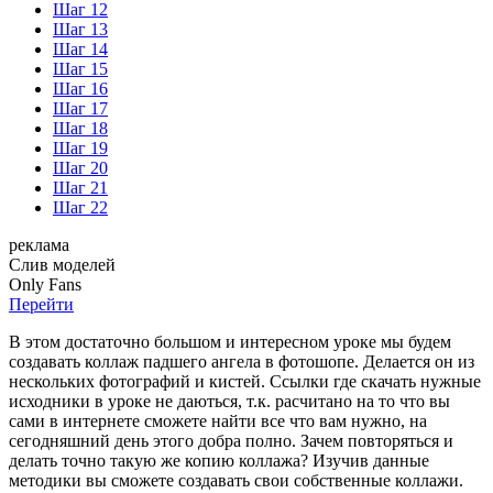
Шаг 12
Шаг 13
Шаг 14
Шаг 15
Шаг 16
Шаг 17
Шаг 18
Шаг 19
Шаг 20
Шаг 21
Шаг 22
реклама
Слив
моделей
O
nly
Fans
Перейти
В этом достаточно большом и интересном уроке мы будем
создавать коллаж падшего ангела в фотошопе. Делается он из
нескольких фотографий и кистей. Ссылки где скачать нужные
исходники в уроке не даються, т.к. расчитано на то что вы
сами в интернете сможете найти все что вам нужно, на
сегодняшний день этого добра полно. Зачем повторяться и
делать точно такую же копию коллажа? Изучив данные
методики вы сможете создавать свои собственные коллажи.