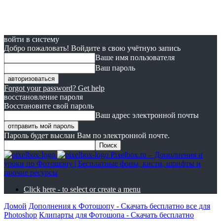
войти в систему
Добро пожаловать! Войдите в свою учётную запись
Ваше имя пользователя
Ваш пароль
Forgot your password? Get help
восстановление пароля
Восстановите свой пароль
Ваш адрес электронной почты
Пароль будет выслан Вам по электронной почте.
Pixelbox.ru – Дополнения и
уроки по Фотошопу | Бесплатные фоны, кисти, шрифты и
прочие ресурсы
Click here - to select or create a menu
Домой
Дополнения к Фотошопу - Скачать бесплатно все для
Photoshop
Клипарты для Фотошопа - Скачать бесплатно