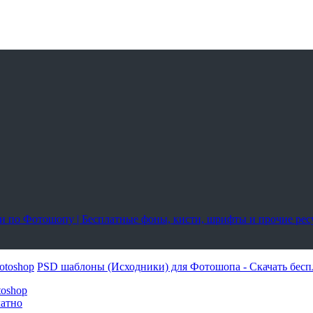
оки по Фотошопу | Бесплатные фоны, кисти, шрифты и прочие ре
otoshop
PSD шаблоны (Исходники) для Фотошопа - Скачать бесп
toshop
латно