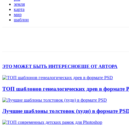
земля
карта
мир
шаблон
Поделиться
ЭТО МОЖЕТ БЫТЬ ИНТЕРЕСНО
ЕЩЕ ОТ АВТОРА
ТОП шаблонов генеалогических древ в формате 
Лучшие шаблоны толстовок (худи) в формате PS