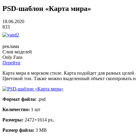
PSD-шаблон «Карта мира»
18.06.2020
833
реклама
Слив
моделей
O
nly
Fans
Перейти
Карта мира в морском стиле. Карта подойдет для разных целей
Цветовой тон. Также можно выделенный объект скопировать на
Формат файла:
.psd
Количество:
1 шт
Размеры:
2472×1614 px,
Размер файла:
3 МВ