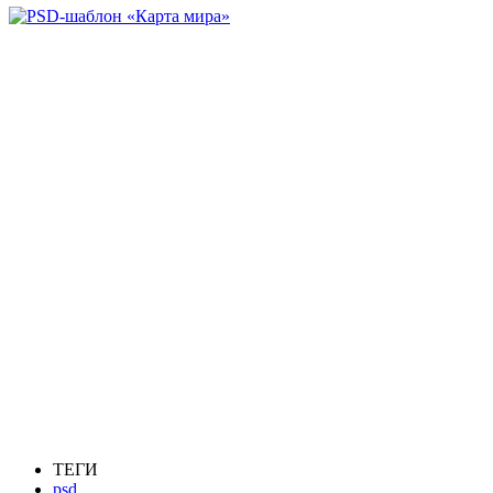
ТЕГИ
psd