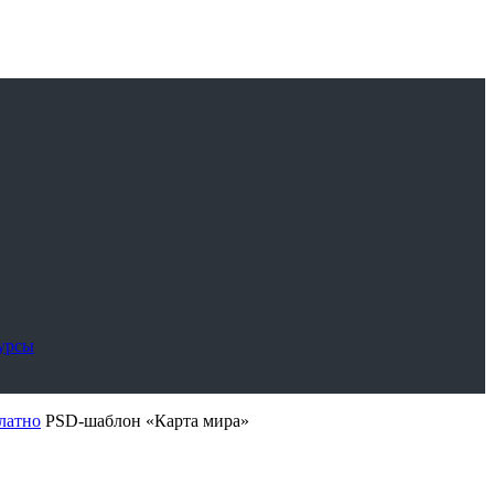
сурсы
латно
PSD-шаблон «Карта мира»