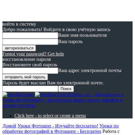
войти в систему
Добро пожаловать! Войдите в свою учётную запись
Ваше имя пользователя
Ваш пароль
Forgot your password? Get help
восстановление пароля
Восстановите свой пароль
Ваш адрес электронной почты
Пароль будет выслан Вам по электронной почте.
Pixelbox.ru – Дополнения и
уроки по Фотошопу | Бесплатные фоны, кисти, шрифты и
прочие ресурсы
Click here - to select or create a menu
Домой
Уроки Фотошоп - Изучайте бесплатно!
Уроки по
обработке фотографий в Фотошопе - Бесплатно
Работа с